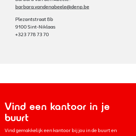
barbara.vandenabeele@denp.be
Plezantstraat 8b
9100 Sint-Niklaas
+323 778 73 70
Vind een kantoor in je
buurt
Vind gemakkelijk een kantoor bij jou in de buurt en