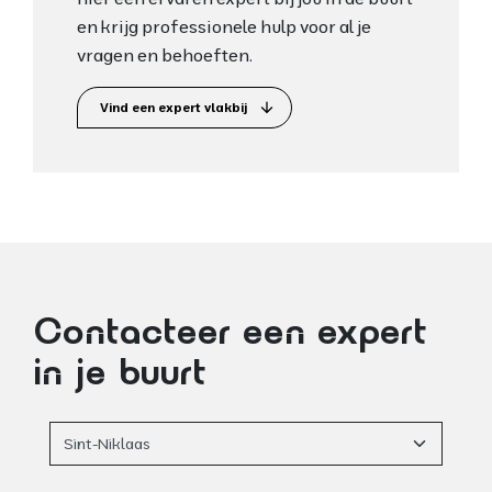
en krijg professionele hulp voor al je
vragen en behoeften.
Vind een expert vlakbij
arrow_downward
Contacteer een expert
in je buurt