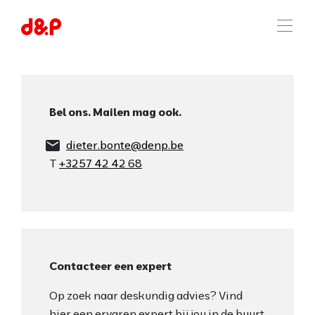
Bel ons. Mailen mag ook.
email
dieter.bonte@denp.be
T
+3257 42 42 68
Contacteer een expert
Op zoek naar deskundig advies? Vind
hier een ervaren expert bij jou in de buurt