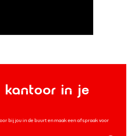
 kantoor in je
oor bij jou in de buurt en maak een afspraak voor