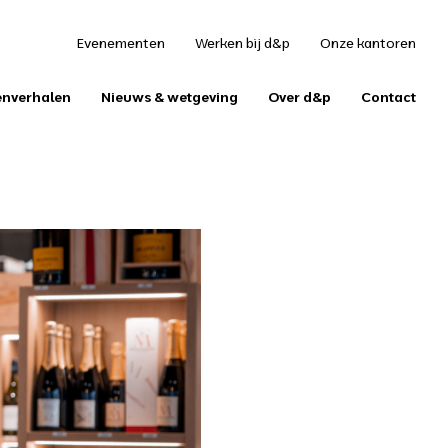
S
Evenementen
Werken bij d&p
Onze kantoren
enverhalen
Nieuws & wetgeving
Over d&p
Contact