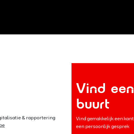
Vind een
buurt
italisatie & rapportering
Vind gemakkelijk een kant
be
een persoonlijk gesprek